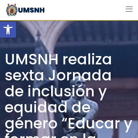
Skip
to
content
Open toolbar
UMSNH realiza
sexta Jornada
de inclusión y
equidad de
género “Educar y