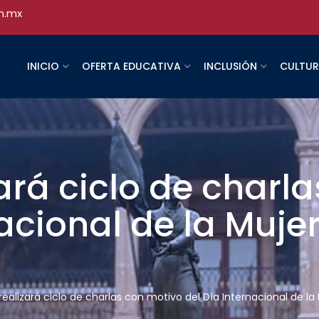
h.mx
INICIO
OFERTA EDUCATIVA
INCLUSIÓN
CULTU
rá ciclo de charl
acional de la Mujer
ealizará ciclo de charlas con motivo del Día Internacional de la 