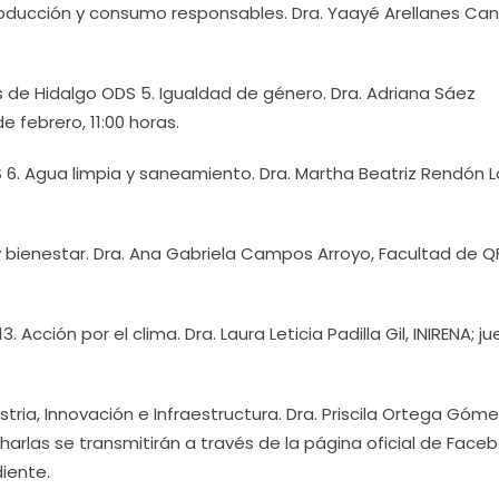
roducción y consumo responsables. Dra. Yaayé Arellanes Can
ás de Hidalgo ODS 5. Igualdad de género. Dra. Adriana Sáez
e febrero, 11:00 horas.
DS 6. Agua limpia y saneamiento. Dra. Martha Beatriz Rendón 
 y bienestar. Dra. Ana Gabriela Campos Arroyo, Facultad de Q
 Acción por el clima. Dra. Laura Leticia Padilla Gil, INIRENA; j
ustria, Innovación e Infraestructura. Dra. Priscila Ortega Góme
 charlas se transmitirán a través de la página oficial de Face
iente.