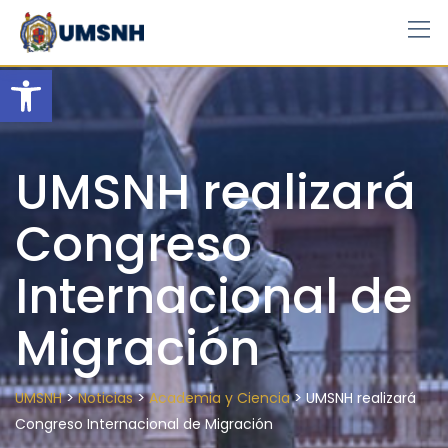
Skip
to
content
Open toolbar
UMSNH realizará
Congreso
Internacional de
Migración
>
>
>
UMSNH
Noticias
Academia y Ciencia
UMSNH realizará
Congreso Internacional de Migración