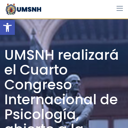
Skip
to
content
Open toolbar
UMSNH realizará
el Cuarto
Congreso
Internacional de
Psicología,