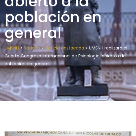
abierto a la
población en
general
>
>
>
UMSNH
Noticias
Noticia destacada
UMSNH realizará el
Cuarto Congreso Internacional de Psicología, abierto a la
población en general