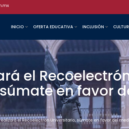
h.mx
INICIO
OFERTA EDUCATIVA
INCLUSIÓN
CULTU
rá el Recoelectró
, súmate en favor 
ealizará el Recoelectrón Universitario, súmate en favor del me