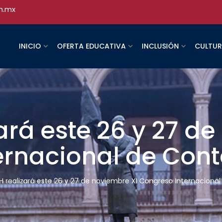
h.mx
INICIO
OFERTA EDUCATIVA
INCLUSIÓN
CULTU
rá este 26 y 27 de
ernacional de Con
 realizará este 26 y 27 de noviembre XI Congreso Internaciona