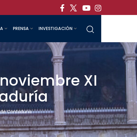
RA
PRENSA
INVESTIGACIÓN
 noviembre XI
taduría
l de Contaduría