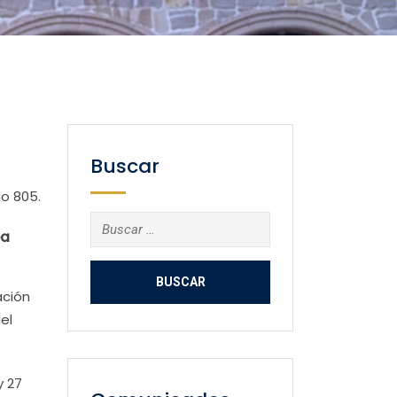
Buscar
o 805.
Buscar:
ea
ación
el
y 27