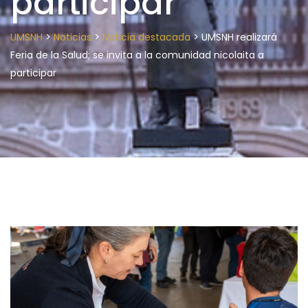
participar
>
>
>
UMSNH
Noticias
Noticia destacada
UMSNH realizará
Feria de la Salud; se invita a la comunidad nicolaita a
participar