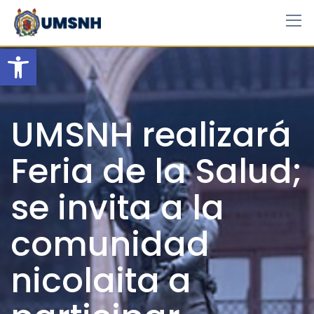
Skip
to
content
Open toolbar
UMSNH realizará
Feria de la Salud;
se invita a la
comunidad
nicolaita a