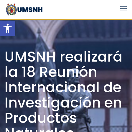
Skip
to
content
Open toolbar
UMSNH realizará
la 18 Reunión
Internacional de
Investigación en
Productos