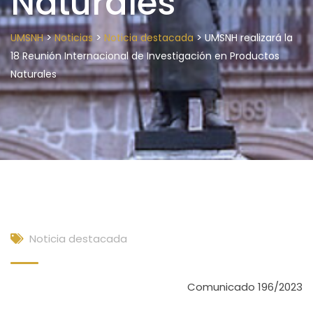
Naturales
>
>
>
UMSNH
Noticias
Noticia destacada
UMSNH realizará la
18 Reunión Internacional de Investigación en Productos
Naturales
Noticia destacada
Comunicado 196/2023