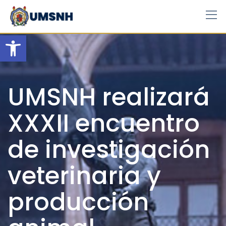
Skip
to
content
Open toolbar
UMSNH realizará
XXXII encuentro
de investigación
veterinaria y
producción