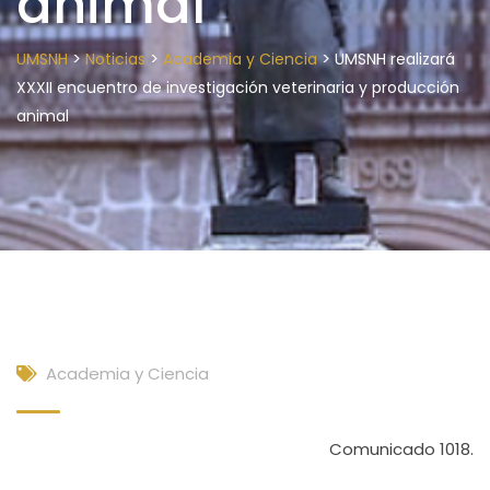
animal
>
>
>
UMSNH
Noticias
Academia y Ciencia
UMSNH realizará
XXXII encuentro de investigación veterinaria y producción
animal
Academia y Ciencia
Comunicado 1018.