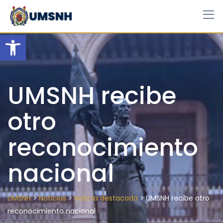
Skip
to
content
Open toolbar
UMSNH recibe
otro
reconocimiento
nacional
>
>
>
UMSNH
Noticias
Noticia destacada
UMSNH recibe otro
reconocimiento nacional