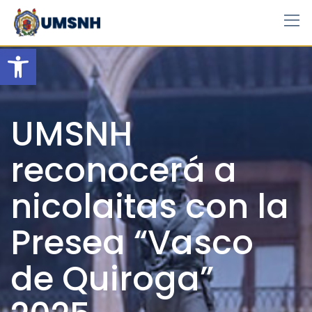
Skip
to
content
Open toolbar
UMSNH
reconocerá a
nicolaitas con la
Presea “Vasco
de Quiroga”