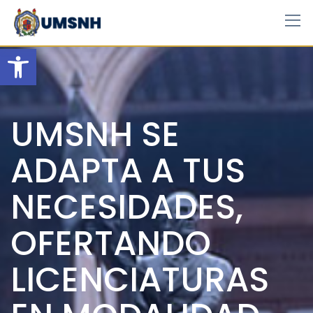
Skip
to
content
Open toolbar
UMSNH SE
ADAPTA A TUS
NECESIDADES,
OFERTANDO
LICENCIATURAS