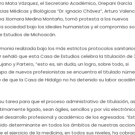
ro Mata Vázquez, el Secretario Académico, Orepani García
cias Médicas y Biológicas “Dr. Ignacio Chávez”, Arturo Valenc
ntha Xiomara Medina Montaño, tomó protesta a los nuevos
 la sociedad bajo los ideales humanistas y el compromiso so
e Estudios de Michoacán.
monia realizada bajo los más estrictos protocolos sanitario
or señaló que esta Casa de Estudios celebra la titulación de
no y Partero, “esto es, sin duda, un logro, sobre todo, si
o de nuevos profesionistas se encuentra el titulado núme
le de que la Casa de Hidalgo no ha detenido su labor acadé
 su tarea para que el proceso administrativo de titulación, as
timamente ligado, sean ágiles, sencillos y por vía electrónic
el desarrollo profesional y académico de los egresados. “E
 sido determinante en todos los ámbitos de nuestras accion
 el ejercicio de la medicina, en todos sus niveles, ha cobra