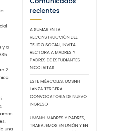
Comunicados
recientes
ia
cial
A SUMAR EN LA
RECONSTRUCCIÓN DEL
TEJIDO SOCIAL, INVITA
s y a
RECTORA A MADRES Y
 335
PADRES DE ESTUDIANTES
NICOLAITAS
ro 2
mica
ESTE MIÉRCOLES, UMSNH
LANZA TERCERA
CONVOCATORIA DE NUEVO
í
INGRESO
a,
stamos
UMSNH, MADRES Y PADRES,
es,
TRABAJEMOS EN UNIÓN Y EN
do una