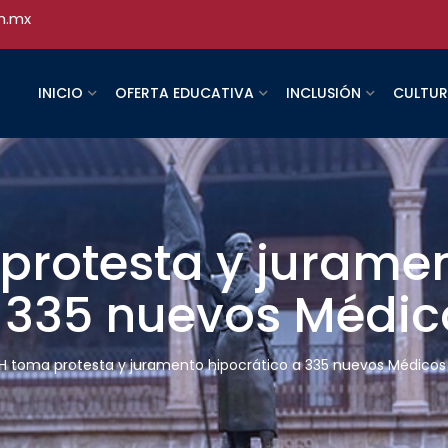
h.mx
INICIO
OFERTA EDUCATIVA
INCLUSIÓN
CULTU
rotesta y jurame
a 335 nuevos Médic
 toma protesta y juramento hipocrático a 335 nuevos Médicos