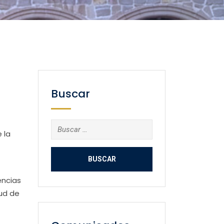
Buscar
Buscar:
 la
encias
lud de