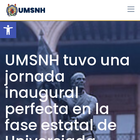
Skip
to
content
Open toolbar
UMSNH tuvo una
jornada
inaugural
perfecta en la
fase estatal de