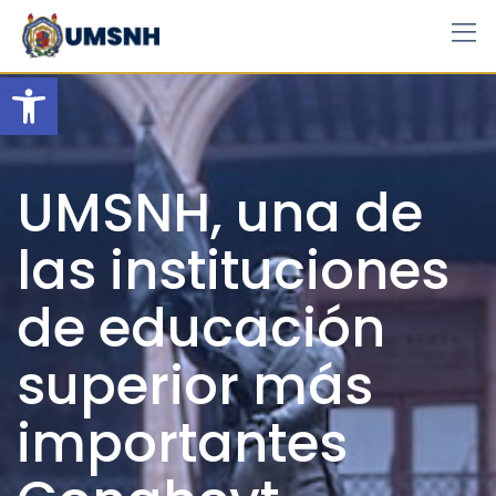
Skip
to
content
Open toolbar
UMSNH, una de
las instituciones
de educación
superior más
importantes