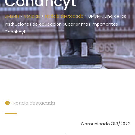
Conahcyt
>
>
>
UMSNH
Noticias
Noticia destacada
UMSNH, una de las
instituciones de educación superior más importantes
Conahcyt
Noticia destacada
Comunicado 313/2023