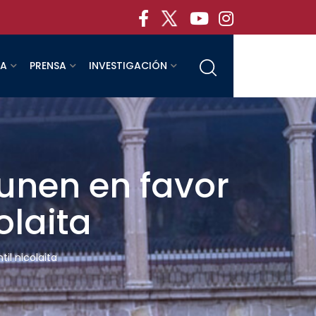
RA
PRENSA
INVESTIGACIÓN
nen en favor
olaita
l nicolaita