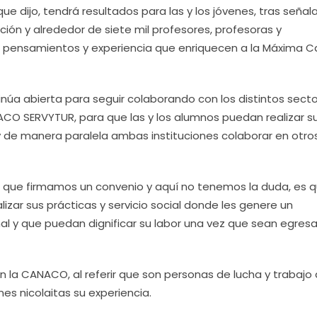
ue dijo, tendrá resultados para las y los jóvenes, tras señal
ución y alrededor de siete mil profesores, profesoras y
e pensamientos y experiencia que enriquecen a la Máxima 
úa abierta para seguir colaborando con los distintos sector
ACO SERVYTUR, para que las y los alumnos puedan realizar s
, y de manera paralela ambas instituciones colaborar en otro
z que firmamos un convenio y aquí no tenemos la duda, es 
zar sus prácticas y servicio social donde les genere un
al y que puedan dignificar su labor una vez que sean egres
n la CANACO, al referir que son personas de lucha y trabajo d
es nicolaitas su experiencia.