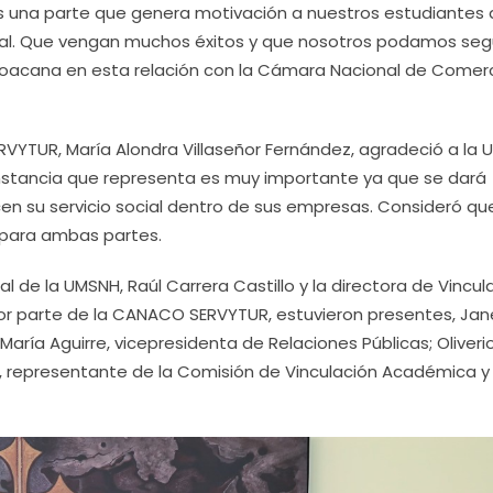
 es una parte que genera motivación a nuestros estudiantes
nal. Que vengan muchos éxitos y que nosotros podamos seg
hoacana en esta relación con la Cámara Nacional de Comerc
RVYTUR, María Alondra Villaseñor Fernández, agradeció a la
a instancia que representa es muy importante ya que se dará
icen su servicio social dentro de sus empresas. Consideró qu
o para ambas partes.
 de la UMSNH, Raúl Carrera Castillo y la directora de Vincul
y por parte de la CANACO SERVYTUR, estuvieron presentes, Ja
 María Aguirre, vicepresidenta de Relaciones Públicas; Oliveri
o, representante de la Comisión de Vinculación Académica y 