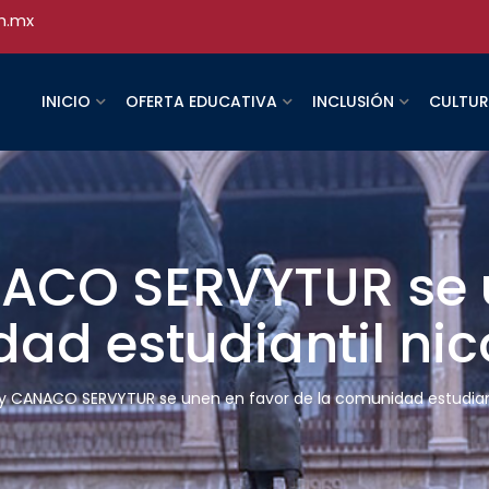
h.mx
INICIO
OFERTA EDUCATIVA
INCLUSIÓN
CULTU
ACO SERVYTUR se u
ad estudiantil nic
 CANACO SERVYTUR se unen en favor de la comunidad estudianti