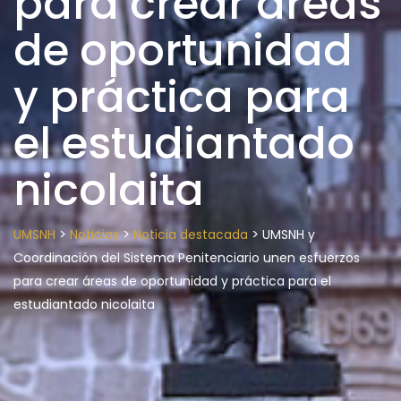
para crear áreas
de oportunidad
y práctica para
el estudiantado
nicolaita
>
>
>
UMSNH
Noticias
Noticia destacada
UMSNH y
Coordinación del Sistema Penitenciario unen esfuerzos
para crear áreas de oportunidad y práctica para el
estudiantado nicolaita