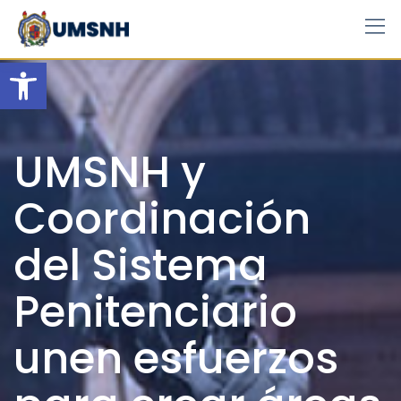
Skip
to
content
Open toolbar
UMSNH y
Coordinación
del Sistema
Penitenciario
unen esfuerzos