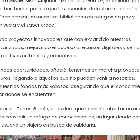
de la UMSNH, Silvia Alejandra Manríquez Gómez, mencionó que 
rios han hecho posible que los espacios de lectura sean más
“han convertido nuestras bibliotecas en refugios de paz y
 vuela y el saber crece”.
ollado proyectos innovadores que han expandido nuestras
vanzadas, mejorando el acceso a recursos digitales y se ha
niciativas culturales y educativas.
randes oportunidades, añadió, tenemos en marcha proyecto
muros, llegando a aquellos que no pueden venir a nosotros,
 nuestros fondos más valiosos, asegurando que el conocimi
tar dónde se encuentren.
erenice Torres García, consideró que la misión al estar en un
 es construir un refugio de conocimientos, un lugar donde c
usuario un viajero en busca de sabiduría.