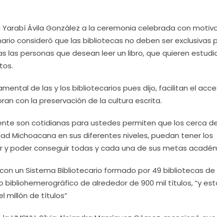
ra Yarabí Ávila González a la ceremonia celebrada con motivo
cionario consideró que las bibliotecas no deben ser exclusivas 
s las personas que desean leer un libro, que quieren estudi
tos.
mental de las y los bibliotecarios pues dijo, facilitan el acc
oran con la preservación de la cultura escrita.
nte son cotidianas para ustedes permiten que los cerca d
dad Michoacana en sus diferentes niveles, puedan tener los
r y poder conseguir todas y cada una de sus metas académ
 con un Sistema Bibliotecario formado por 49 bibliotecas de 
o bibliohemerográfico de alrededor de 900 mil títulos, “y e
 millón de títulos”