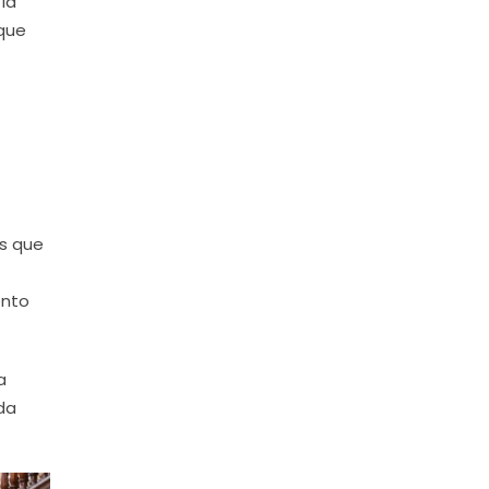
la
 que
s que
ento
a
ada