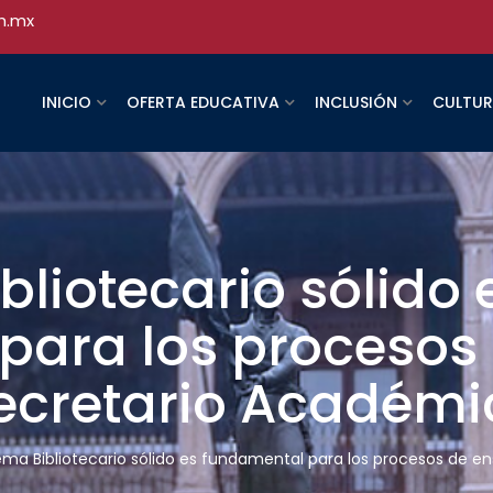
h.mx
INICIO
OFERTA EDUCATIVA
INCLUSIÓN
CULTU
bliotecario sólido 
para los procesos
ecretario Académi
ema Bibliotecario sólido es fundamental para los procesos de 