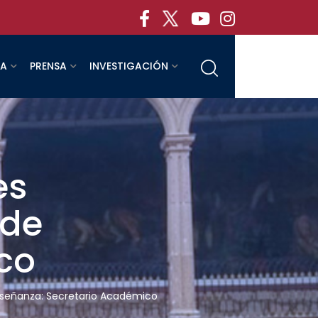
RA
PRENSA
INVESTIGACIÓN
es
 de
co
enseñanza: Secretario Académico