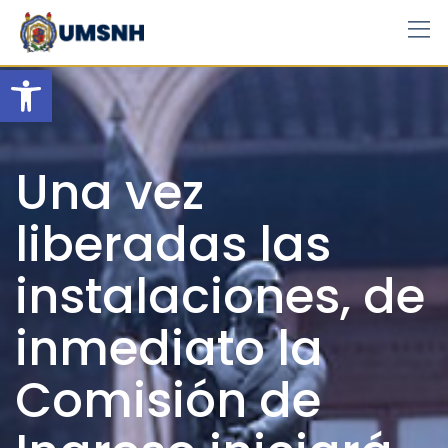
Skip
to
content
Open toolbar
Una vez
liberadas las
instalaciones, de
inmediato la
Comisión de