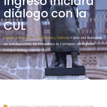
Ingreso iniciará
diálogo con la
CUL
>
>
>
UMSNH
Noticias
Academia y Ciencia
Una vez liberadas
las instalaciones, de inmediato la Comisión de Ingreso
iniciará diálogo con la CUL
Academia y Ciencia
,
Noticia destacada
,
Orgullo