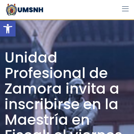
Skip
to
content
Open toolbar
Unidad
Profesional de
Zamora invita a
inscribirse en la
Maestría en