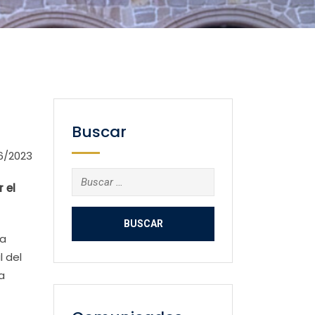
Buscar
6/2023
Buscar:
 el
ra
l del
a