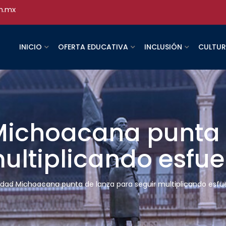
h.mx
INICIO
OFERTA EDUCATIVA
INCLUSIÓN
CULTU
Michoacana punta 
ultiplicando esfue
idad Michoacana punta de lanza para seguir multiplicando esfu