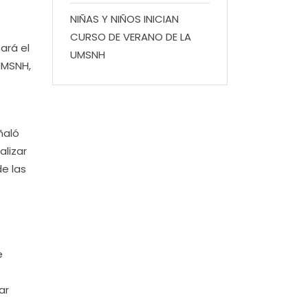
NIÑAS Y NIÑOS INICIAN
CURSO DE VERANO DE LA
ará el
UMSNH
 UMSNH,
ñaló
alizar
e las
e
ar