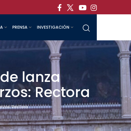
RA
PRENSA
INVESTIGACIÓN
de lanza
rzos: Rectora
erzos: Rectora