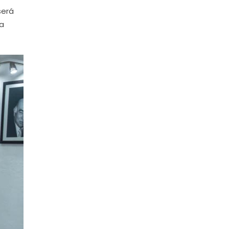
será
na