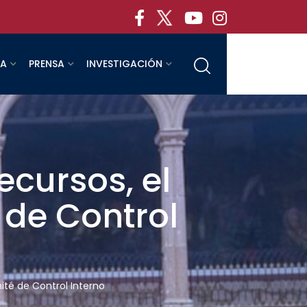
RA
PRENSA
INVESTIGACIÓN
cursos, el
 de Control
ité de Control Interno