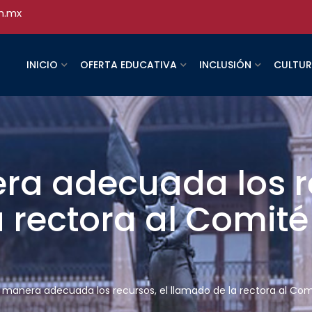
h.mx
INICIO
OFERTA EDUCATIVA
INCLUSIÓN
CULTU
ra adecuada los re
 rectora al Comité
 manera adecuada los recursos, el llamado de la rectora al Com