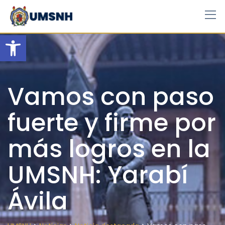
Skip
to
content
Open toolbar
Vamos con paso
fuerte y firme por
más logros en la
UMSNH: Yarabí
Ávila