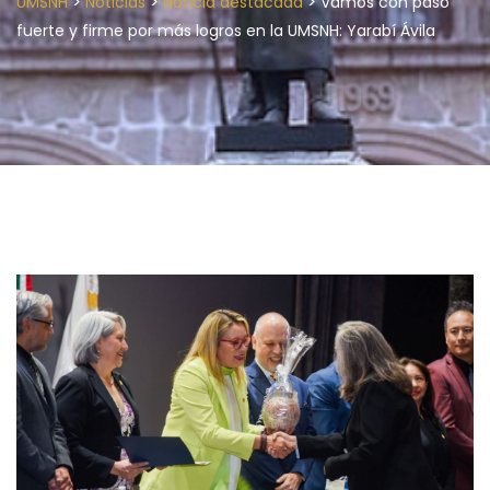
>
>
>
UMSNH
Noticias
Noticia destacada
Vamos con paso
fuerte y firme por más logros en la UMSNH: Yarabí Ávila