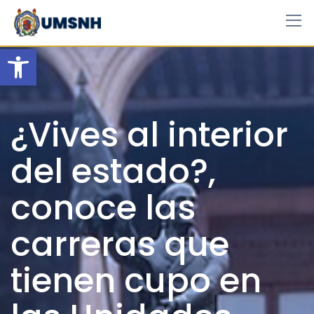
Skip
to
content
Open toolbar
¿Vives al interior
del estado?,
conoce las
carreras que
tienen cupo en