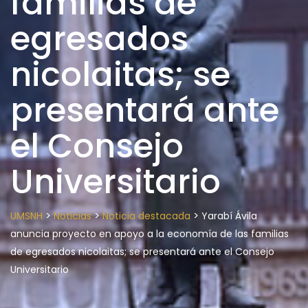
familias de
egresados
nicolaitas; se
presentará ante
el Consejo
Universitario
>
>
>
UMSNH
Noticias
Noticia destacada
Yarabí Ávila
anuncia proyecto en apoyo a la economía de las familias
de egresados nicolaitas; se presentará ante el Consejo
Universitario