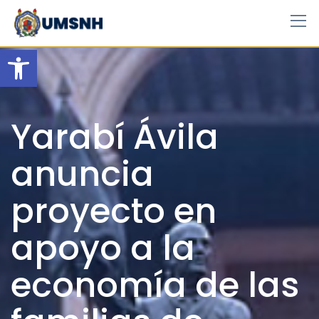
Skip
to
content
Open toolbar
Yarabí Ávila
anuncia
proyecto en
apoyo a la
economía de las