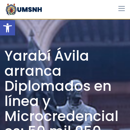
Skip
to
content
Open toolbar
Yarabí Ávila
arranca
Diplomados en
línea y
Microcredencial