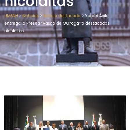
nicolaitas
>
>
>
UMSNH
Noticias
Noticia destacada
Yarabí Ávila
entrega la Presea “Vasco de Quiroga” a destacados
nicolaitas