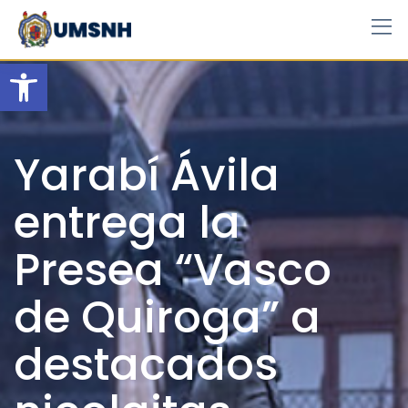
Skip
to
content
Open toolbar
Yarabí Ávila
entrega la
Presea “Vasco
de Quiroga” a
destacados