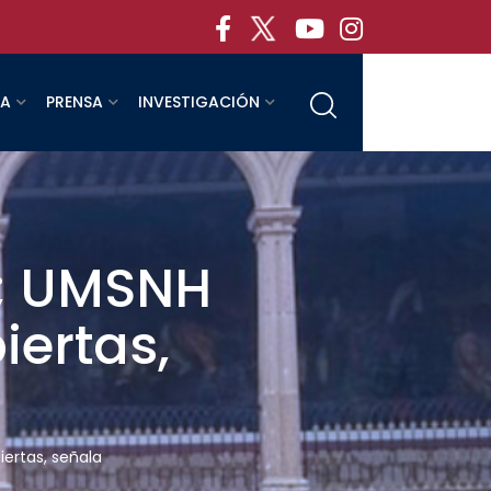
RA
PRENSA
INVESTIGACIÓN
II; UMSNH
iertas,
iertas, señala