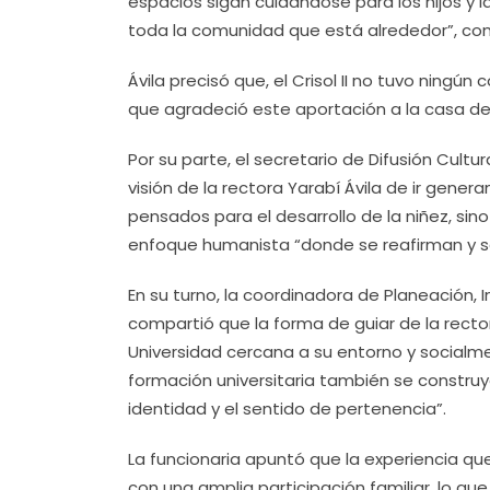
espacios sigan cuidándose para los hijos y l
toda la comunidad que está alrededor”, co
Ávila precisó que, el Crisol II no tuvo ningú
que agradeció este aportación a la casa de
Por su parte, el secretario de Difusión Cultura
visión de la rectora Yarabí Ávila de ir gener
pensados para el desarrollo de la niñez, sino 
enfoque humanista “donde se reafirman y se f
En su turno, la coordinadora de Planeación, 
compartió que la forma de guiar de la recto
Universidad cercana a su entorno y socialmen
formación universitaria también se construye
identidad y el sentido de pertenencia”.
La funcionaria apuntó que la experiencia que
con una amplia participación familiar, lo qu