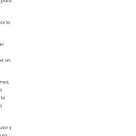
n para
or lo
an
ne un
ómez,
a
 la
a
 uso y
tura