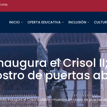
h.mx
INICIO
OFERTA EDUCATIVA
INCLUSIÓN
CULTU
inaugura el Crisol 
stro de puertas ab
Ávila inaugura el Crisol II; UMSNH muestra un rostro de puertas ab