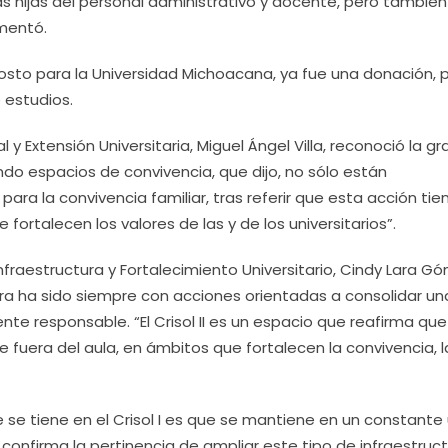
as hijas del personal administrativo y docente, pero tambié
mentó.
n costo para la Universidad Michoacana, ya fue una donación, p
 estudios.
l y Extensión Universitaria, Miguel Ángel Villa, reconoció la gr
ando espacios de convivencia, que dijo, no sólo están
para la convivencia familiar, tras referir que esta acción tie
ortalecen los valores de las y de los universitarios”.
Infraestructura y Fortalecimiento Universitario, Cindy Lara G
ra ha sido siempre con acciones orientadas a consolidar un
te responsable. “El Crisol II es un espacio que reafirma que
 fuera del aula, en ámbitos que fortalecen la convivencia, l
 se tiene en el Crisol I es que se mantiene en un constante
e confirma la pertinencia de ampliar este tipo de infraestruc