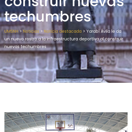
construir nuevas
techumbres
>
>
>
UMSNH
Noticias
Noticia destacada
Yarabí Ávila le da
un nuevo rostro a la infraestructura deportiva al construir
nuevas techumbres