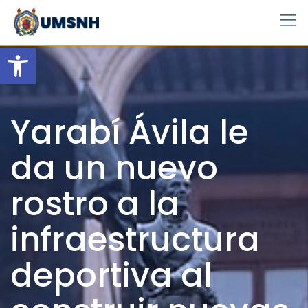
Skip
to
content
Open toolbar
Yarabí Ávila le
da un nuevo
rostro a la
infraestructura
deportiva al