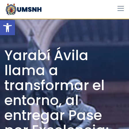
Skip
to
content
Open toolbar
Yarabí Ávila
llama a
transformar el
entorno, al
entregar Pase