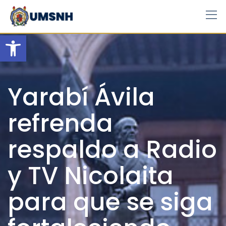
Skip
to
content
Open toolbar
Yarabí Ávila
refrenda
respaldo a Radio
y TV Nicolaita
para que se siga