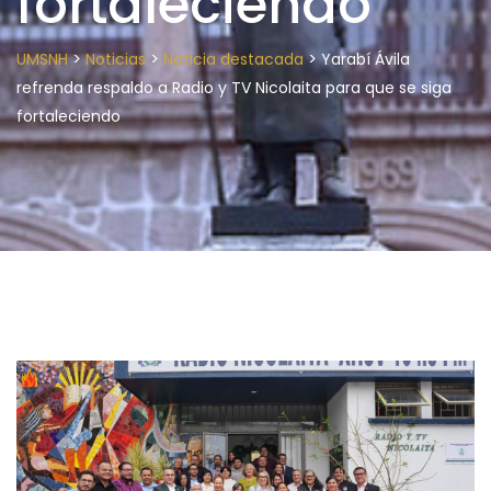
fortaleciendo
>
>
>
UMSNH
Noticias
Noticia destacada
Yarabí Ávila
refrenda respaldo a Radio y TV Nicolaita para que se siga
fortaleciendo