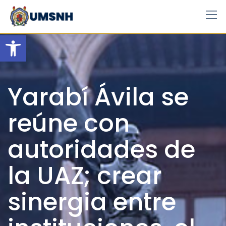
Skip
to
content
Open toolbar
Yarabí Ávila se
reúne con
autoridades de
la UAZ; crear
sinergia entre