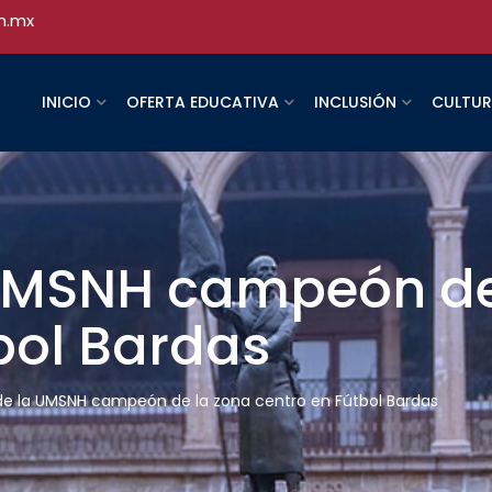
h.mx
INICIO
OFERTA EDUCATIVA
INCLUSIÓN
CULTU
 UMSNH campeón de
bol Bardas
de la UMSNH campeón de la zona centro en Fútbol Bardas