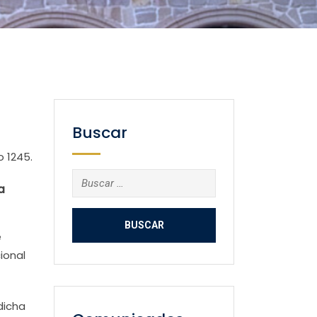
Buscar
 1245.
Buscar:
a
e
ional
dicha