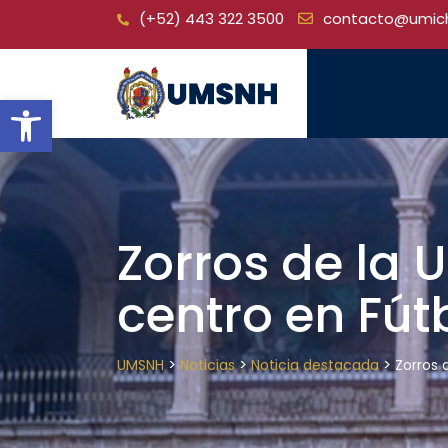
Skip
(+52) 443 322 3500
contacto@umic
to
content
Open toolbar
Zorros de la
centro en Fút
>
>
>
UMSNH
Noticias
Noticia destacada
Zorros 