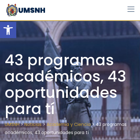
Skip
to
content
Open toolbar
43 programas
académicos, 43
oportunidades
para tí
>
>
>
UMSNH
Noticias
Academia y Ciencia
43 programas
académicos, 43 oportunidades para tí