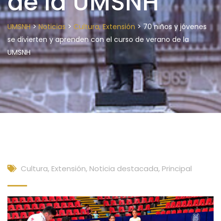
de la UMSNH
>
>
>
UMSNH
Noticias
Cultura, Extensión
70 niños y jóvenes
se divierten y aprenden con el curso de verano de la
UMSNH
Cultura, Extensión
,
Noticia destacada
,
Principal