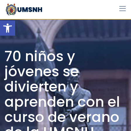
Skip
to
content
Open toolbar
70 niños y
jóvenes se
divierten y
aprenden con el
curso de verano