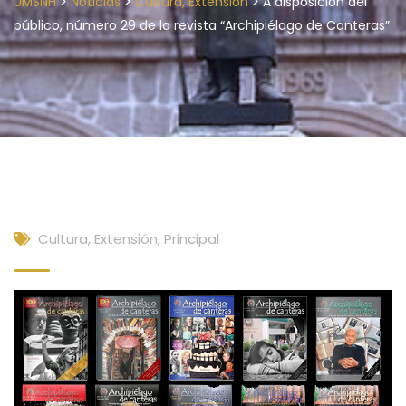
>
>
>
UMSNH
Noticias
Cultura, Extensión
A disposición del
público, número 29 de la revista “Archipiélago de Canteras”
Cultura, Extensión
,
Principal