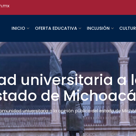
h.mx
INICIO
OFERTA EDUCATIVA
INCLUSIÓN
CULTU
d universitaria a 
estado de Michoac
comunidad universitaria a la opinión pública del estado de Mich