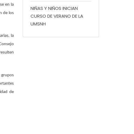
se en la
NIÑAS Y NIÑOS INICIAN
n de los
CURSO DE VERANO DE LA
UMSNH
rias, la
 Consejo
resulten
s grupos
ortantes
sidad de