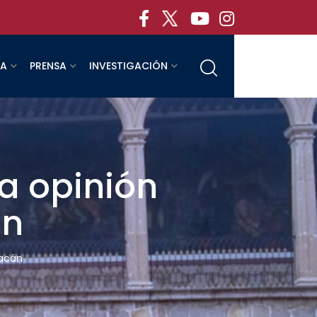
RA
PRENSA
INVESTIGACIÓN
la opinión
án
oacán