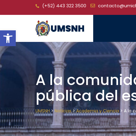
Skip
(+52) 443 322 3500
contacto@umic
to
content
Open toolbar
A la comunida
pública del 
>
>
>
UMSNH
Noticias
Academia y Ciencia
A la 