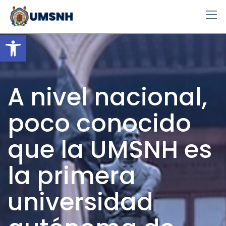
Skip
to
content
Open toolbar
A nivel nacional,
poco conocido
que la UMSNH es
la primera
universidad