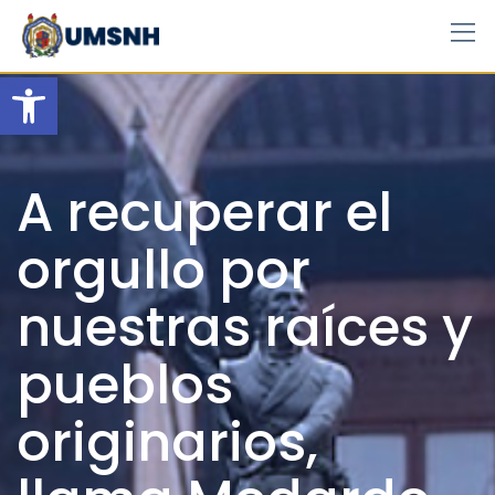
Skip
to
content
Open toolbar
A recuperar el
orgullo por
nuestras raíces y
pueblos
originarios,