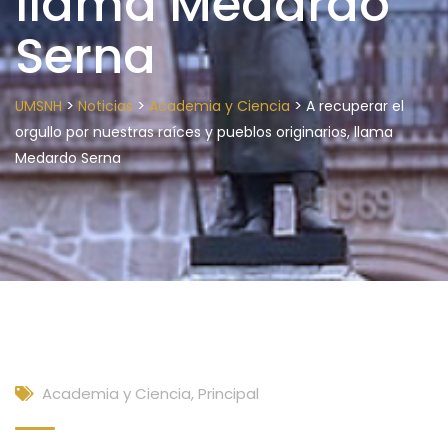
llama Medardo
Serna
>
>
>
UMSNH
Noticias
Academia y Ciencia
A recuperar el
orgullo por nuestras raíces y pueblos originarios, llama
Medardo Serna
Academia y Ciencia
,
Principal