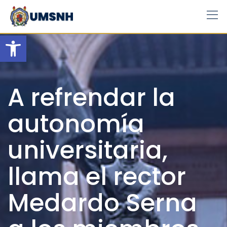
Skip
to
content
Open toolbar
A refrendar la
autonomía
universitaria,
llama el rector
Medardo Serna