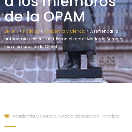
a los miembros
de la OPAM
>
>
>
UMSNH
Noticias
Academia y Ciencia
A refrendar la
autonomía universitaria, llama el rector Medardo Serna a
los miembros de la OPAM
Academia y Ciencia
,
Noticia destacada
,
Principal