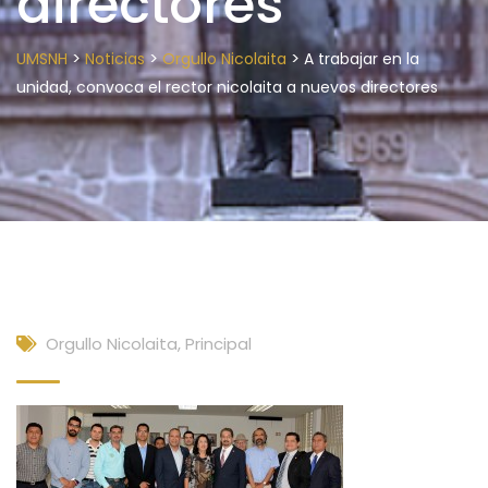
directores
>
>
>
UMSNH
Noticias
Orgullo Nicolaita
A trabajar en la
unidad, convoca el rector nicolaita a nuevos directores
Orgullo Nicolaita
,
Principal