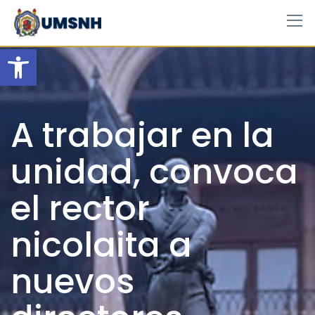
Skip
to
content
Open toolbar
A trabajar en la
unidad, convoca
el rector
nicolaita a
nuevos