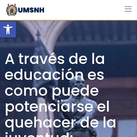
Skip
to
content
Open toolbar
A través de la
educación es
como puede
potenciarse el
quehacer de la