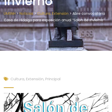
Invierno”
>
>
>
UMSNH
Noticias
Cultura, Extensión
Abre convocatoria
Casa de Hidalgo para exposición anual “Salón de Invierno”
Cultura, Extensión
,
Principal