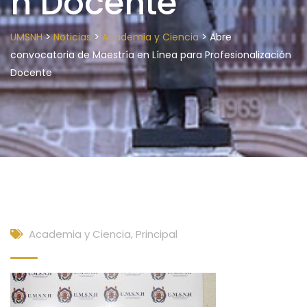
n Docente
>
>
>
UMSNH
Noticias
Academia y Ciencia
Abre
convocatoria de Maestría en Línea para Profesionalización
Docente
Academia y Ciencia
,
Principal