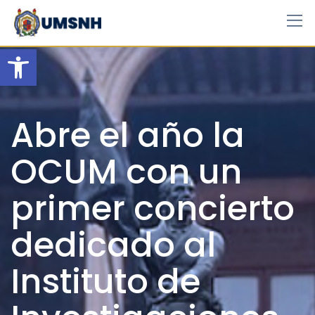
Skip
to
content
Open toolbar
Abre el año la
OCUM con un
primer concierto
dedicado al
Instituto de