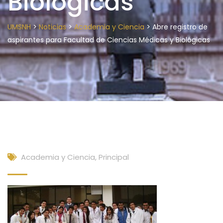
Biológicas
>
>
>
UMSNH
Noticias
Academia y Ciencia
Abre registro de
aspirantes para Facultad de Ciencias Médicas y Biológicas
Academia y Ciencia
,
Principal