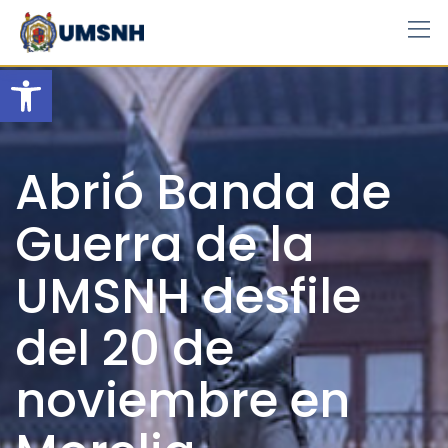
Skip
to
content
Open toolbar
Abrió Banda de
Guerra de la
UMSNH desfile
del 20 de
noviembre en