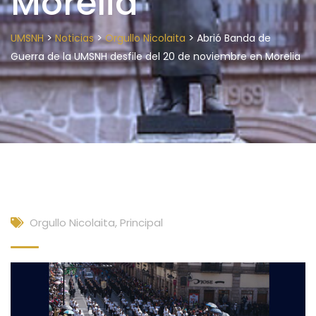
Morelia
>
>
>
UMSNH
Noticias
Orgullo Nicolaita
Abrió Banda de
Guerra de la UMSNH desfile del 20 de noviembre en Morelia
Orgullo Nicolaita
,
Principal