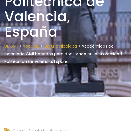
Politécnica de
Valencia,
España
>
>
>
UMSNH
Noticias
Orgullo Nicolaita
Académicos de
Ingeniería Civil becados para doctorado en la Universidad
Politécnica de Valencia, España
Orgullo Nicolaita
,
Principal