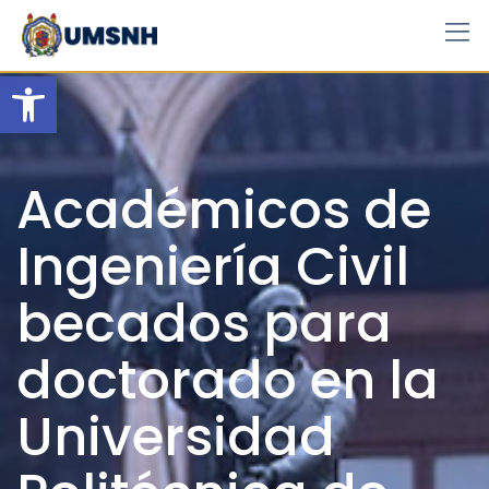
Skip
to
content
Open toolbar
Académicos de
Ingeniería Civil
becados para
doctorado en la
Universidad