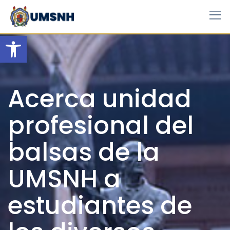
Skip
to
content
Open toolbar
Acerca unidad
profesional del
balsas de la
UMSNH a
estudiantes de