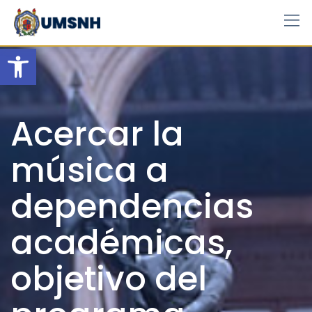
Skip
to
content
Open toolbar
Acercar la
música a
dependencias
académicas,
objetivo del